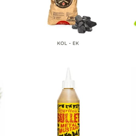
KOL - EK
349 kr