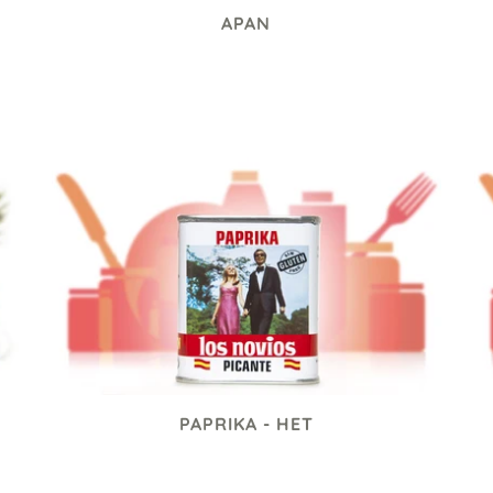
APAN
95 kr
PAPRIKA - HET
69 kr